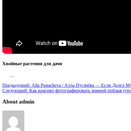
Хвойные растения для дачи
…
Предыдущий:
Alla Pugacheva / Алла Пугачёва — Если Долго М
Следующий:
Как красиво фотографировать зимний пейзаж (уро
About admin