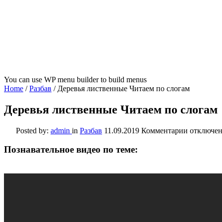
You can use WP menu builder to build menus
Home
/
Разбав
/
Деревья лиственные Читаем по слогам
Деревья лиственные Читаем по слогам
к
Posted by:
admin
in
Разбав
11.09.2019
Комментарии
отключе
записи
Деревья
Познавательное видео по теме:
лиственн
Читаем
по
слогам