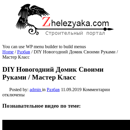
You can use WP menu builder to build menus
Home
/
Разбав
/
DIY Новогодний Домик Своими Руками /
Мастер Класс
DIY Новогодний Домик Своими
Руками / Мастер Класс
к
Posted by:
admin
in
Разбав
11.09.2019
Комментарии
записи
отключены
DIY
Новогодн
Познавательное видео по теме:
Домик
Своими
Руками
/