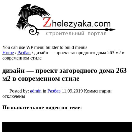
You can use WP menu builder to build menus
Home
/
Разбав
/
дизайн — проект загородного дома 263 м2 в
современном стиле
дизайн — проект загородного дома 263
м2 в современном стиле
к
Posted by:
admin
in
Разбав
11.09.2019
Комментарии
записи
отключены
дизайн
—
Познавательное видео по теме:
проект
загородно
дома
263