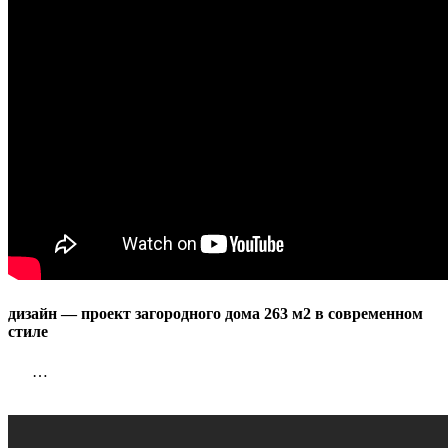
м2
в
современ
стиле
дизайн — проект загородного дома 263 м2 в современном
стиле
…