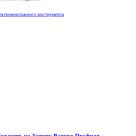
ектромонтажного инструмента
 Повлиять на Защиту Вашего Профиля