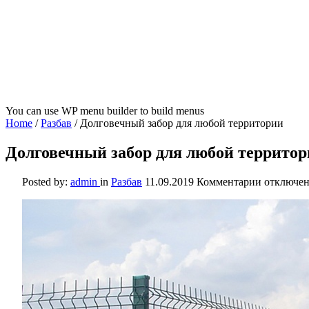
You can use WP menu builder to build menus
Home
/
Разбав
/
Долговечный забор для любой территории
Долговечный забор для любой террито
к
Posted by:
admin
in
Разбав
11.09.2019
Комментарии
отключе
записи
Долговеч
забор
для
любой
территор