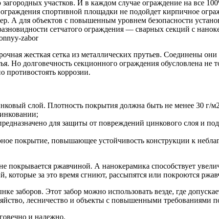
 загородных участков. И в каждом случае ограждение на все 10
я ограждения спортивной площадки не подойдет кирпичное ограж
р. А для объектов с повышенным уровнем безопасности установк
й разновидности сетчатого ограждения — сварных секций с нанок
ionnyy-zabor
чная жесткая сетка из металлических прутьев. Соединены они л
ья. Но долговечность секционного ограждения обусловлена не то
но противостоять коррозии.
инковый слой. Плотность покрытия должна быть не менее 30 г/м
цинковании;
редназначено для защиты от повреждений цинкового слоя и подг
ное покрытие, повышающее устойчивость конструкции к неблаг
 не покрывается ржавчиной. А нанокерамика способствует увели
, которые за это время сгниют, рассыпятся или покроются ржав
ке заборов. Этот забор можно использовать везде, где допускае
озяйство, лесничество и объекты с повышенными требованиями п
говечно и надежно.