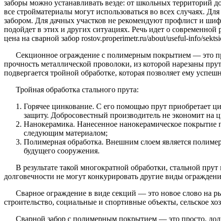
заборы можно устанавливать везде: от школьных территорий до
все стройматериалы могут использоваться во всех случаях. Дл
забором. Для дачных участков не рекомендуют профлист и шифе
подойдет в этих и других ситуациях. Речь идет о современно
цена на сварной забор rostov.properimetr.ru/about/useful-info/sekts
Секционное ограждение с полимерным покрытием — это про
прочность металлической проволоки, из которой нарезаны прут
подвергается тройной обработке, которая позволяет ему успеш
Тройная обработка стального прута:
Горячее цинкование. С его помощью прут приобретает ц
защиту. Добросовестный производитель не экономит на 
Нанокерамика. Нанесенное нанокерамическое покрытие п
следующим материалом;
Полимерная обработка. Внешним слоем является полимер
будущего сооружения.
В результате такой многократной обработки, стальной прут
долговечности не могут конкурировать другие виды ограждений
Сварное ограждение в виде секций — это новое слово на рын
строительство, социальные и спортивные объекты, сельское х
Сварной забор с полимерным покрытием — это просто, дол