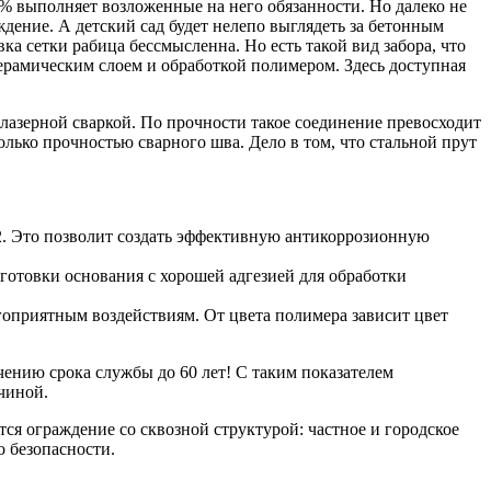
0% выполняет возложенные на него обязанности. Но далеко не
дение. А детский сад будет нелепо выглядеть за бетонным
а сетки рабица бессмысленна. Но есть такой вид забора, что
ерамическим слоем и обработкой полимером. Здесь доступная
азерной сваркой. По прочности такое соединение превосходит
лько прочностью сварного шва. Дело в том, что стальной прут
2. Это позволит создать эффективную антикоррозионную
отовки основания с хорошей адгезией для обработки
оприятным воздействиям. От цвета полимера зависит цвет
чению срока службы до 60 лет! С таким показателем
чиной.
тся ограждение со сквозной структурой: частное и городское
о безопасности.