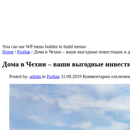
You can use WP menu builder to build menus
Home
/
Разбав
/
Дома в Чехии – ваши выгодные инвестиции и 
Дома в Чехии – ваши выгодные инвест
к
Posted by:
admin
in
Разбав
11.09.2019
Комментарии
отключе
записи
Дома
в
Чехии
–
ваши
выгодные
инвестиц
и
душевное