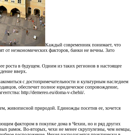
Каждый современник понимает, что
ят от неэкономических факторов, банки не вечны. Зато
е роста в будущем. Одним из таких регионов в настоящее
ждение вверх.
знакомиться с достопримечательности и культурным наследием
одавцов, обеспечит полное юридическое сопровождение,
ства: http://demereo.eu/doma-v-chehii/.
ием, живописной природой. Единожды посетив ее, хочется
ающим фактором в покупке дома в Чехии, но и ряд других
вых рамок. Во-вторых, чехи не менее скрупулезны, чем немцы,
удобное расположение. Чехия располагается практически в