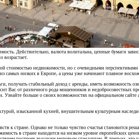
мость. Действительно, валюта волитальна, ценные бумаги завис
о возрастает.
кой стоимостью недвижимости, но с очевидными перспективами е
 из самых низких в Европе, а цены уже начинают плавное восхо
ьги, получать стабильный доход с аренды, иметь возможность о
сит Вас от различного рода мошенников и недобросовестных пр
знайте больше о своих возможностях на официальном сайте агент
тектурой, изысканной кухней, внушительным культурным наслед
ств к стране. Однако не только чувство счастья становится реш
жимость в стране находится на низком уровне европейских цено
тствием построек высоким мировым стандартам. В-третьих, это 