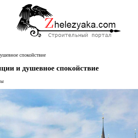
душевное спокойствие
иции и душевное спокойствие
ны
ии