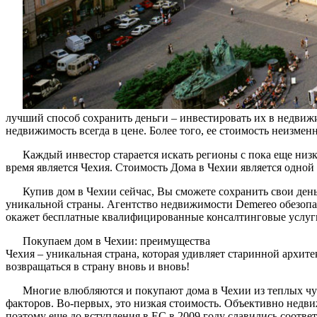
лучший способ сохранить деньги – инвестировать их в недвижи
недвижимость всегда в цене. Более того, ее стоимость неизменн
Каждый инвестор старается искать регионы с пока еще низ
время является Чехия. Стоимость Дома в Чехии является одной
Купив дом в Чехии сейчас, Вы сможете сохранить свои ден
уникальной страны. Агентство недвижимости Demereo обезопа
окажет бесплатные квалифицированные консалтинговые услуги. У
Покупаем дом в Чехии: преимущества
Чехия – уникальная страна, которая удивляет старинной архи
возвращаться в страну вновь и вновь!
Многие влюбляются и покупают дома в Чехии из теплых чув
факторов. Во-первых, это низкая стоимость. Объективно недви
поэтому еще до вступления в ЕС в 2009 году славились соотве