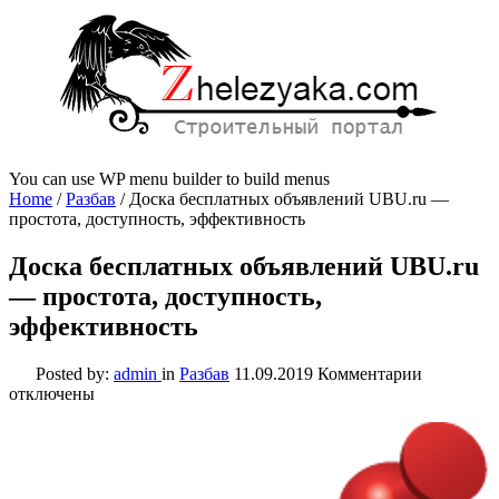
You can use WP menu builder to build menus
Home
/
Разбав
/
Доска бесплатных объявлений UBU.ru —
простота, доступность, эффективность
Доска бесплатных объявлений UBU.ru
— простота, доступность,
эффективность
к
Posted by:
admin
in
Разбав
11.09.2019
Комментарии
записи
отключены
Доска
бесплатн
объявлен
UBU.ru
—