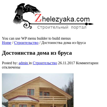
You can use WP menu builder to build menus
Home
/
Строительство
/
Достоинства дома из бруса
Достоинства дома из бруса
к
Posted by:
admin
in
Строительство
26.11.2017
Комментарии
запи
отключены
Дост
дома
из
брус