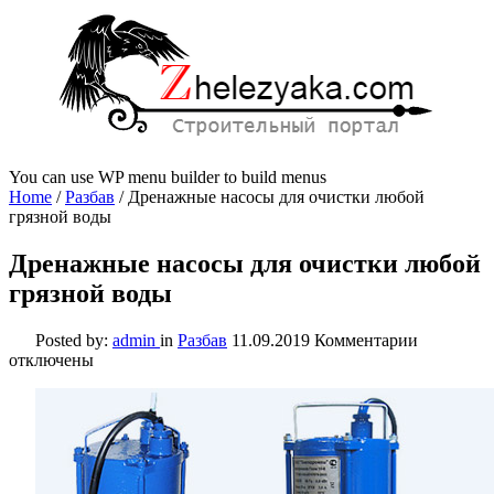
You can use WP menu builder to build menus
Home
/
Разбав
/
Дренажные насосы для очистки любой
грязной воды
Дренажные насосы для очистки любой
грязной воды
к
Posted by:
admin
in
Разбав
11.09.2019
Комментарии
записи
отключены
Дренажн
насосы
для
очистки
любой
грязной