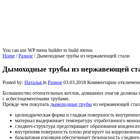
You can use WP menu builder to build menus
Home
/
Разное
/
Дымоходные трубы из нержавеющей стали
Дымоходные трубы из нержавеющей ст
к
Posted by:
Наталья
in
Разное
03.03.2018
Комментарии
отключен
записи
Большинство отопительных котлов, домашних очагов должны 
Дымоходн
с асбестоцементными трубами.
трубы
Прежде чем покупать
дымоходные трубы
из нержавеющей стал
из
нержавею
цилиндрическая форма и гладкая поверхность внутренни
стали
материал выдерживает температуру отработанного моноок
сэндвич-структура предотвращает образования конденсат
внутренняя поверхность плохо реагирует на коррозионны
базальтовая изоляция обеспечивает безопасность сэндвич