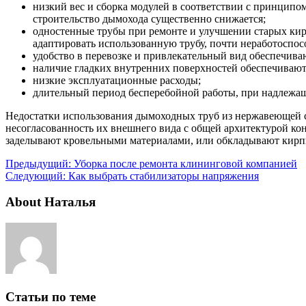
низкий вес и сборка модулей в соответствии с принципо
строительство дымохода существенно снижается;
одностенные трубы при ремонте и улучшении старых кир
адаптировать использованную трубу, почти неработоспо
удобство в перевозке и привлекательный вид обеспечив
наличие гладких внутренних поверхностей обеспечивают
низкие эксплуатационные расходы;
длительный период бесперебойной работы, при надлежащ
Недостатки использования дымоходных труб из нержавеющей с
несогласованность их внешнего вида с общей архитектурой ко
заделывают кровельными материалами, или обкладывают кирп
Предыдущий:
Уборка после ремонта клининговой компанией
Следующий:
Как выбрать стабилизаторы напряжения
About Наталья
Статьи по теме