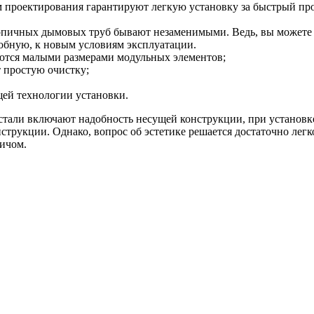
м проектирования гарантируют легкую установку за быстрый про
пичных дымовых труб бывают незаменимыми. Ведь, вы можете о
собную, к новым условиям эксплуатации.
аются малыми размерами модульных элементов;
 простую очистку;
ей технологии установки.
тали включают надобность несущей конструкции, при установке
нструкции. Однако, вопрос об эстетике решается достаточно л
ичом.