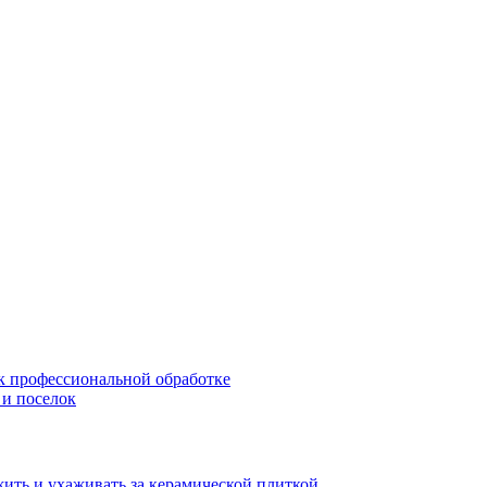
 к профессиональной обработке
 и поселок
жить и ухаживать за керамической плиткой