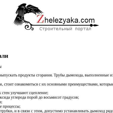
али
ы
выпускать продукты сгорания.
Трубы дымохода, выполненные из
ые
и, стоит ознакомиться с их основными преимуществами, которы
щей
х стен улучшают сцепление;
сида углерода порой до восьмисот градусов;
а;
е процессы;
-трубки, и в связи с этим, допустимо устанавливать дымоход р