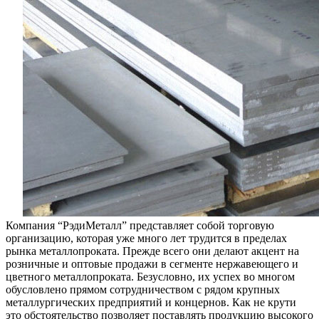
от
компании
“РэдиМет
Компания “РэдиМеталл” представляет собой торговую
организацию, которая уже много лет трудится в пределах
рынка металлопроката. Прежде всего они делают акцент на
розничные и оптовые продажи в сегменте нержавеющего и
цветного металлопроката. Безусловно, их успех во многом
обусловлено прямом сотрудничеством с рядом крупных
металлургических предприятий и концернов. Как не крути
это обстоятельство позволяет поставлять продукцию высокого