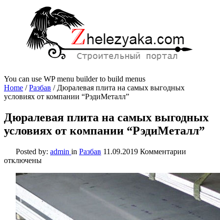
You can use WP menu builder to build menus
Home
/
Разбав
/
Дюралевая плита на самых выгодных
условиях от компании “РэдиМеталл”
Дюралевая плита на самых выгодных
условиях от компании “РэдиМеталл”
к
Posted by:
admin
in
Разбав
11.09.2019
Комментарии
записи
отключены
Дюралева
плита
на
самых
выгодных
условиях