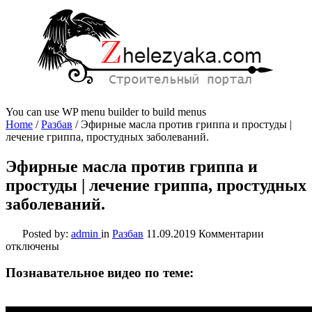
You can use WP menu builder to build menus
Home
/
Разбав
/
Эфирные масла против гриппа и простуды |
лечение гриппа, простудных заболеваний.
Эфирные масла против гриппа и
простуды | лечение гриппа, простудных
заболеваний.
к
Posted by:
admin
in
Разбав
11.09.2019
Комментарии
записи
отключены
Эфирные
масла
Познавательное видео по теме:
против
гриппа
и