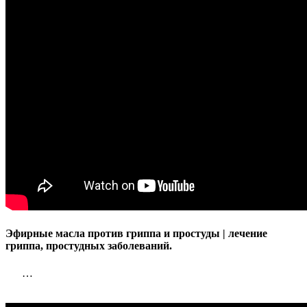
простуды
|
лечение
гриппа,
простудн
заболеван
Эфирные масла против гриппа и простуды | лечение
гриппа, простудных заболеваний.
…