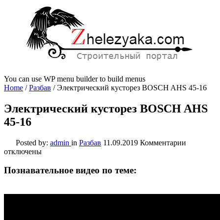
You can use WP menu builder to build menus
Home
/
Разбав
/
Электрический кусторез BOSCH AHS 45-16
Электрический кусторез BOSCH AHS
45-16
к
Posted by:
admin
in
Разбав
11.09.2019
Комментарии
записи
отключены
Электрич
кусторез
Познавательное видео по теме:
BOSCH
AHS
45-
16