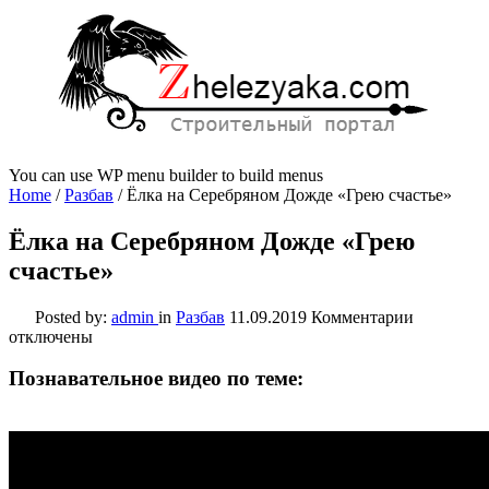
You can use WP menu builder to build menus
Home
/
Разбав
/
Ёлка на Серебряном Дожде «Грею счастье»
Ёлка на Серебряном Дожде «Грею
счастье»
к
Posted by:
admin
in
Разбав
11.09.2019
Комментарии
записи
отключены
Ёлка
на
Познавательное видео по теме:
Серебрян
Дожде
«Грею
счастье»