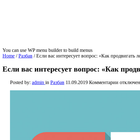
You can use WP menu builder to build menus
Home
/
Разбав
/
Если вас интересует вопрос: «Как продвигать ле
Если вас интересует вопрос: «Как продв
к
Posted by:
admin
in
Разбав
11.09.2019
Комментарии
отключе
записи
Если
вас
интересуе
вопрос:
«Как
продвига
лендинг»,
то
ответ