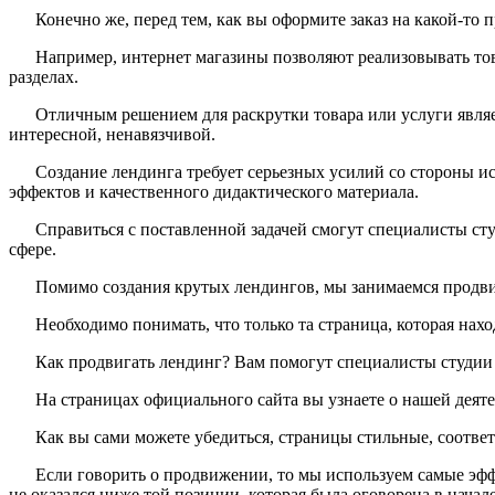
Конечно же, перед тем, как вы оформите заказ на какой-то 
Например, интернет магазины позволяют реализовывать то
разделах.
Отличным решением для раскрутки товара или услуги являет
интересной, ненавязчивой.
Создание лендинга требует серьезных усилий со стороны и
эффектов и качественного дидактического материала.
Справиться с поставленной задачей смогут специалисты сту
сфере.
Помимо создания крутых лендингов, мы занимаемся продви
Необходимо понимать, что только та страница, которая нах
Как продвигать лендинг? Вам помогут специалисты студии la
На страницах официального сайта вы узнаете о нашей деят
Как вы сами можете убедиться, страницы стильные, соотве
Если говорить о продвижении, то мы используем самые эффе
не оказался ниже той позиции, которая была оговорена в начал