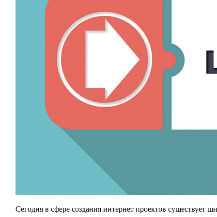
вы
найдете
в
данной
статье
Сегодня в сфере создания интернет проектов существует ш