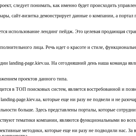
проект, следует понимать, как именно будет происходить управл
вары, сайт-визитка демонстрирует данные о компании, а порта
ся использование лендинг пейдж. Это целевая продающая страни
сполнительного лица. Речь идет о красоте и стиле, функционал
дии landing-page.kiev.ua. На сегодняшний день наша команда яв
жением проектов данного типа.
одится в ТОП поисковых систем, является востребованной и поз
nding-page.kiev.ua, которые еще ни разу не подвели и не разоча
ельности больше. Здесь представлены порталы, которые сотрудни
тствуют тематики компании, являются функциональными во всех
ктивные методики, которые еще ни разу не подводили нас. За в
е партнерства.