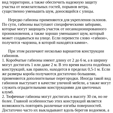
вид территории, а также обеспечить надежную защиту
участка от нежелательных гостей, порывов ветра,
существенно уменьшить шум, доносящийся с улицы.
Нередко габионы применяются для укрепления склонов.
По сути, габионы выступают специфическими заборами,
которые могут защищать участок от несанкционированного
проникновения, а также хорошо уменьшают шум, который
может создаваться на улице. Если перевести слово «габион»,
получится «корзина, в которой находятся камни».
При этом различают несколько вариантов конструкции
габионов.
1. Коробчатые габионы имеют длину от 2 до 6 м, а в ширину
могут достигать 1 или даже 2 м. В это время высота подобных
конструкций, как правило, находится в пределах 0,5-1 м. Если
же размеры короба получаются достаточно большими,
применяются дополнительные перегородки. Иногда такой вид
габионов выступает в качестве уличной мебели, а также могут
служить оградительными конструкциями для цветочных
клумб.
2. Тюфячные габионы могут достигать в высоту 30 см, но не
более. Главной особенностью этих конструкций является
возможность повторять различные изгибы поверхностей.
Достаточно часто их выкладывают вдоль берегов водоемов, а