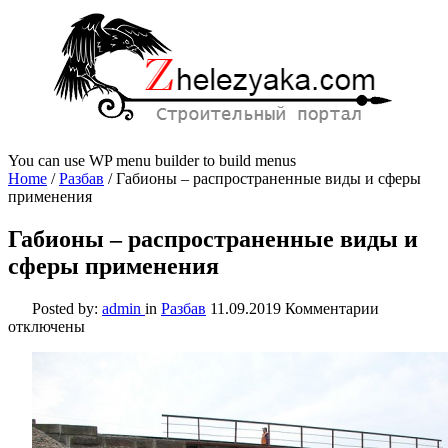
You can use WP menu builder to build menus
Home
/
Разбав
/
Габионы – распространенные виды и сферы
применения
Габионы – распространенные виды и
сферы применения
к
Posted by:
admin
in
Разбав
11.09.2019
Комментарии
записи
отключены
Габионы
–
распрост
виды
и
сферы