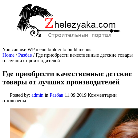
You can use WP menu builder to build menus
Home
/
Разбав
/
Где приобрести качественные детские товары
от лучших производителей
Где приобрести качественные детские
товары от лучших производителей
к
Posted by:
admin
in
Разбав
11.09.2019
Комментарии
записи
отключены
Где
приобрес
качестве
детские
товары
от