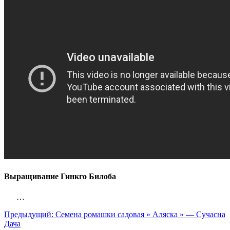
Выращивание Гинкго Билоба
…
Предыдущий:
Семена ромашки садовая » Аляска » — Сучасна
Дача