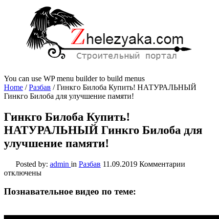
You can use WP menu builder to build menus
Home
/
Разбав
/
Гинкго Билоба Купить! НАТУРАЛЬНЫЙ
Гинкго Билоба для улучшение памяти!
Гинкго Билоба Купить!
НАТУРАЛЬНЫЙ Гинкго Билоба для
улучшение памяти!
к
Posted by:
admin
in
Разбав
11.09.2019
Комментарии
записи
отключены
Гинкго
Билоба
Познавательное видео по теме:
Купить!
НАТУРА
Гинкго