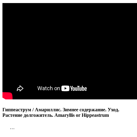
содержани
Уход.
Растение
долгожите
Amaryllis
or
Hippeastr
Гиппеаструм / Амариллис. Зимнее содержание. Уход.
Растение долгожитель. Amaryllis or Hippeastrum
…