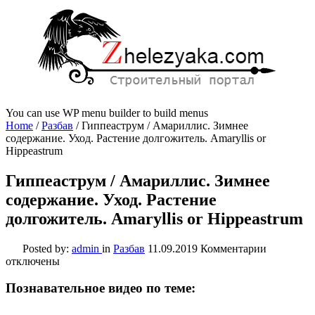
You can use WP menu builder to build menus
Home
/
Разбав
/
Гиппеаструм / Амариллис. Зимнее
содержание. Уход. Растение долгожитель. Amaryllis or
Hippeastrum
Гиппеаструм / Амариллис. Зимнее
содержание. Уход. Растение
долгожитель. Amaryllis or Hippeastrum
к
Posted by:
admin
in
Разбав
11.09.2019
Комментарии
записи
отключены
Гиппеаст
/
Познавательное видео по теме:
Амарилли
Зимнее