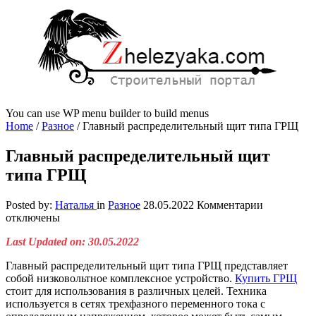
You can use WP menu builder to build menus
Home
/
Разное
/
Главный распределительный щит типа ГРЩ
Главный распределительный щит
типа ГРЩ
к
Posted by:
Наталья
in
Разное
28.05.2022
Комментарии
записи
отключены
Главный
Last Updated on: 30.05.2022
распредел
щит
Главный распределительный щит типа ГРЩ представляет
типа
собой низковольтное комплексное устройство.
Купить ГРЩ
ГРЩ
стоит для использования в различных целей. Техника
используется в сетях трехфазного переменного тока с