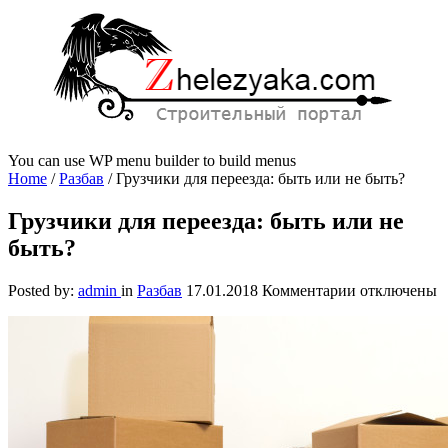
You can use WP menu builder to build menus
Home
/
Разбав
/
Грузчики для переезда: быть или не быть?
Грузчики для переезда: быть или не
быть?
к
Posted by:
admin
in
Разбав
17.01.2018
Комментарии
отключены
записи
Грузчики
для
переезда:
быть
или
не
быть?