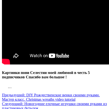
Картинки пони Селестии моей любимой в честь 5
подписчиков Спасибо вам большое !
…
Предыдущий:
DIY Рождественские венки своими руками.
Мастер класс. Christmas wreaths video tutorial
Следующий:
Новогодние елочные игрушки своими руками из
пластиковых бутылок