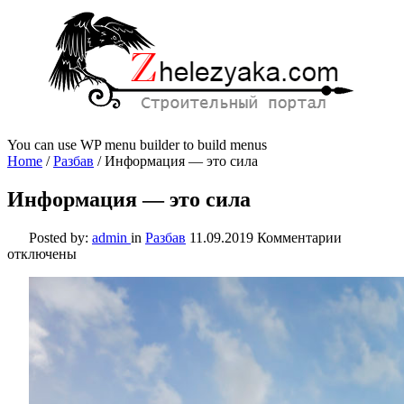
You can use WP menu builder to build menus
Home
/
Разбав
/
Информация — это сила
Информация — это сила
к
Posted by:
admin
in
Разбав
11.09.2019
Комментарии
записи
отключены
Информа
—
это
сила