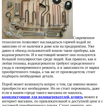
во
–
св
зам
ко
и
эл
вы
из
Современное
стр
технологии позволяют наслаждаться горячей водой не
зависимо от ее наличия в доме или на предприятии.
Уже
давно в обиход пользователей вошли такие приборы, как
водонагреватели. И в настоящий момент они пользуются
большой популярностью среди людей. Как правило, как и
любая техника, водонагреватели требуют определенного
ухода и своевременного ремонта, и в зависимости от марки
приобретенного товара, а так же от производителя, стоит
подбирать необходимые детали.
Порой может возникнуть вопрос о том, где именно можно
приобрести все необходимое. Но не стоит переживать, даже
если в вашем городе такого магазина не нашлось,
комплектующие для водонагревателей, купить
можно в
интернет магазине, по привлекательной и доступной цене и с
доставкой приобретенного товара. Стоит заметить, что