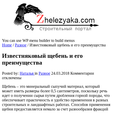
You can use WP menu builder to build menus
Home
/
Разное
/
Известняковый щебень и его преимущества
Известняковый щебень и его
преимущества
к
Posted by:
Наталья
in
Разное
24.03.2018
Комментарии
записи
отключены
Известняк
Щебень – это минеральный сыпучий материал, который
щебень
может иметь размеры более 0,5 сантиметров, поскольку речь
и
идет о получении сырья путем дробления горной породы, что
его
обеспечивает практичность и удобство применения в разных
преимущес
строительных и ландшафтных работах.
Способов применения
щебня предоставляется немало за счет разнообразия фракций