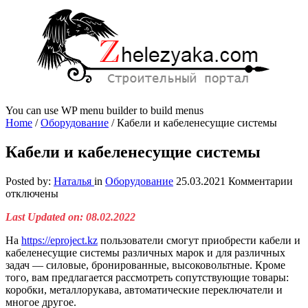
You can use WP menu builder to build menus
Home
/
Оборудование
/
Кабели и кабеленесущие системы
Кабели и кабеленесущие системы
к
Posted by:
Наталья
in
Оборудование
25.03.2021
Комментарии
за
отключены
Ка
Last Updated on: 08.02.2022
и
ка
На
https://eproject.kz
пользователи смогут приобрести кабели и
си
кабеленесущие системы различных марок и для различных
задач — силовые, бронированные, высоковольтные. Кроме
того, вам предлагается рассмотреть сопутствующие товары:
коробки, металлорукава, автоматические переключатели и
многое другое.