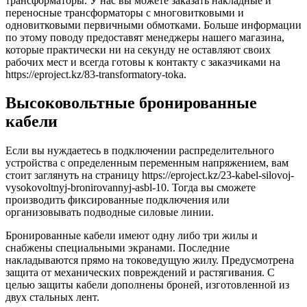
трансформаторы. У нас вы можете заказать накладные и
переносные трансформаторы с многовитковыми и
одновитковыми первичными обмотками. Больше информации
по этому поводу предоставят менеджеры нашего магазина,
которые практически ни на секунду не оставляют своих
рабочих мест и всегда готовы к контакту с заказчиками на
https://eproject.kz/83-transformatory-toka.
Высоковольтные бронированные
кабели
Если вы нуждаетесь в подключении распределительного
устройства с определенным переменным напряжением, вам
стоит заглянуть на страницу https://eproject.kz/23-kabel-silovoj-
vysokovoltnyj-bronirovannyj-asbl-10. Тогда вы сможете
производить фиксированные подключения или
организовывать подводные силовые линии.
Бронированные кабели имеют одну либо три жилы и
снабжены специальными экранами. Последние
накладываются прямо на токоведущую жилу. Предусмотрена
защита от механических повреждений и растягивания. С
целью защиты кабели дополнены броней, изготовленной из
двух стальных лент.