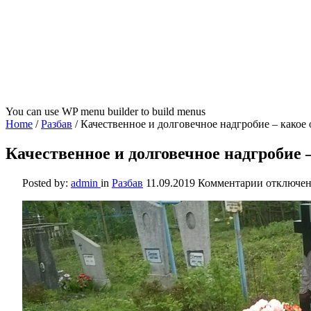
You can use WP menu builder to build menus
Home
/
Разбав
/
Качественное и долговечное надгробие – какое 
Качественное и долговечное надгробие 
к
Posted by:
admin
in
Разбав
11.09.2019
Комментарии
отключе
записи
Качестве
и
долговеч
надгроби
–
какое
оно?