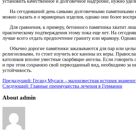
установить качественное и долговечное надгробие, нужно уде
На сегодняшний день самыми долговечными памятниками счи
можно сказать и о мраморных изделия, однако они более воспр
Для сравнения, к примеру, бетонного памятника хватит лиш
практическому подтверждения этому пока еще нет. На сегодняш
лучше всего отдать предпочтение граниту или мрамору. Однако
Обычно дорогие памятники заказываются для пар или целы
религиозными, то стоит изучить все каноны их веры. Правосла
католиков вполне уместные скорбящие ангелы. Если говорить 
и при этом сохраняло свой первозданный вид, необходимо за н
устойчивость.
Предыдущий:
Гегард Мусаси – малоизвестная история знамени
Следующий:
Главные преимущества лечения в Германии
About admin