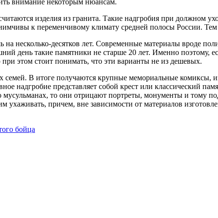
лить внимание некоторым нюансам.
таются изделия из гранита. Такие надгробия при должном уходе
иимчивы к переменчивому климату средней полосы России. Тем не
ь на несколько-десятков лет. Современные материалы вроде пол
ний день такие памятники не старше 20 лет. Именно поэтому, ес
 при этом стоит понимать, что эти варианты не из дешевых.
х семей. В итоге получаются крупные мемориальные комиксы, и
вное надгробие представляет собой крест или классический памя
о мусульманах, то они отрицают портреты, монументы и тому по
им ухаживать, причем, вне зависимости от материалов изготовле
того бойца