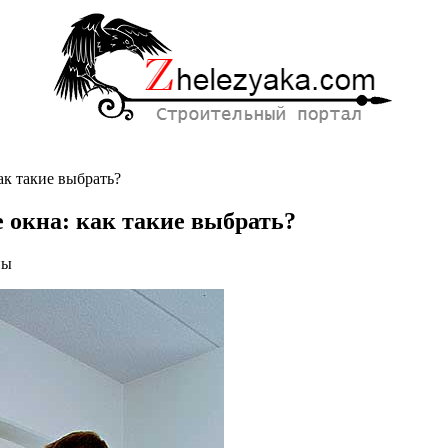
ак такие выбрать?
 окна: как такие выбрать?
ны
нные
е
вые