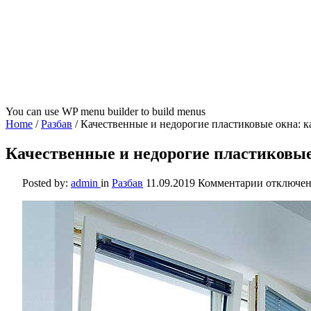
You can use WP menu builder to build menus
Home
/
Разбав
/
Качественные и недорогие пластиковые окна: к
Качественные и недорогие пластиковые
к
Posted by:
admin
in
Разбав
11.09.2019
Комментарии
отключе
записи
Качестве
и
недороги
пластико
окна:
как
такие
выбрать?