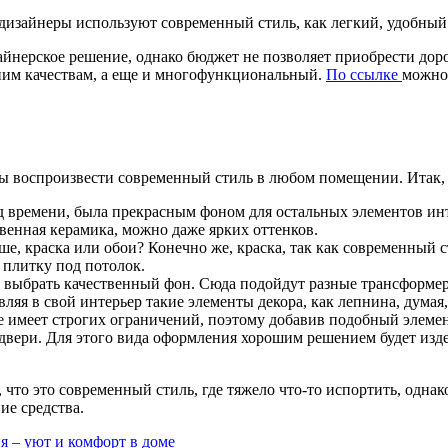
изайнеры используют современный стиль, как легкий, удобный
зайнерское решение, однако бюджет не позволяет приобрести до
ним качествам, а еще и многофункциональный.
По ссылке
можно 
ы воспроизвести современный стиль в любом помещении. Итак, 
 времени, была прекрасным фоном для остальных элементов инт
венная керамика, можно даже ярких оттенков.
чше, краска или обои? Конечно же, краска, так как современный
 плитку под потолок.
 выбрать качественный фон. Сюда подойдут разные трансформе
яя в свой интерьер такие элементы декора, как лепнина, думая,
 имеет строгих ограничений, поэтому добавив подобный элемент
вери. Для этого вида оформления хорошим решением будет изде
, что это современный стиль, где тяжело что-то испортить, одн
ие средства.
 – уют и комфорт в доме