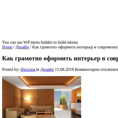
You can use WP menu builder to build menus
Home
/
Дизайн
/
Как грамотно оформить интерьер в современн
Как грамотно оформить интерьер в сов
к
Posted by:
Наталья
in
Дизайн
15.08.2018
Комментарии
отключе
записи
Как
грамотно
оформить
интерьер
в
современ
стиле