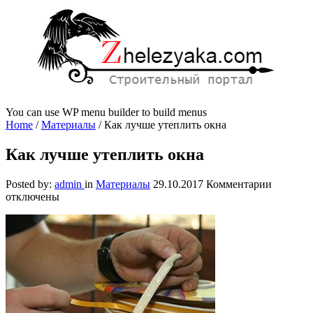
You can use WP menu builder to build menus
Home
/
Материалы
/
Как лучше утеплить окна
Как лучше утеплить окна
к
Posted by:
admin
in
Материалы
29.10.2017
Комментарии
записи
отключены
Как
лучше
утеплит
окна