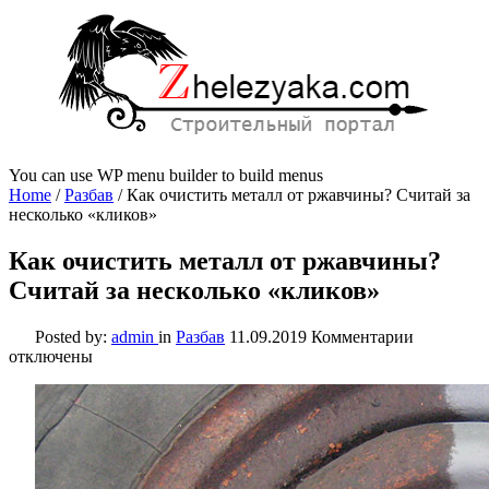
You can use WP menu builder to build menus
Home
/
Разбав
/
Как очистить металл от ржавчины? Считай за
несколько «кликов»
Как очистить металл от ржавчины?
Считай за несколько «кликов»
к
Posted by:
admin
in
Разбав
11.09.2019
Комментарии
записи
отключены
Как
очистить
металл
от
ржавчины
Считай