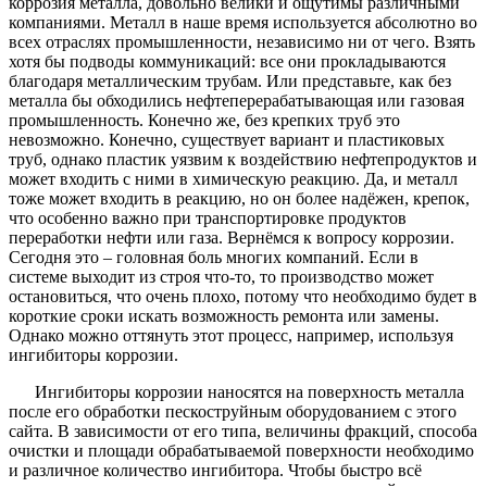
коррозия металла, довольно велики и ощутимы различными
компаниями. Металл в наше время используется абсолютно во
всех отраслях промышленности, независимо ни от чего. Взять
хотя бы подводы коммуникаций: все они прокладываются
благодаря металлическим трубам. Или представьте, как без
металла бы обходились нефтеперерабатывающая или газовая
промышленность. Конечно же, без крепких труб это
невозможно. Конечно, существует вариант и пластиковых
труб, однако пластик уязвим к воздействию нефтепродуктов и
может входить с ними в химическую реакцию. Да, и металл
тоже может входить в реакцию, но он более надёжен, крепок,
что особенно важно при транспортировке продуктов
переработки нефти или газа. Вернёмся к вопросу коррозии.
Сегодня это – головная боль многих компаний. Если в
системе выходит из строя что-то, то производство может
остановиться, что очень плохо, потому что необходимо будет в
короткие сроки искать возможность ремонта или замены.
Однако можно оттянуть этот процесс, например, используя
ингибиторы коррозии.
Ингибиторы коррозии наносятся на поверхность металла
после его обработки пескоструйным оборудованием с этого
сайта. В зависимости от его типа, величины фракций, способа
очистки и площади обрабатываемой поверхности необходимо
и различное количество ингибитора. Чтобы быстро всё