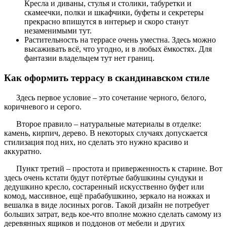
Кресла и диваны, стулья и столики, табуретки и
скамеечки, полки и шкафчики, буфеты и секретеры
прекрасно впишутся в интерьер и скоро станут
незаменимыми тут.
Растительность на террасе очень уместна. Здесь можно
высаживать всё, что угодно, и в любых ёмкостях. Для
фантазии владельцем тут нет границ.
Как оформить террасу в скандинавском стиле
Здесь первое условие – это сочетание черного, белого,
коричневого и серого.
Второе правило – натуральные материалы в отделке:
камень, кирпич, дерево. В некоторых случаях допускается
стилизация под них, но сделать это нужно красиво и
аккуратно.
Пункт третий – простота и приверженность к старине. Вот
здесь очень кстати будут потёртые бабушкины сундуки и
дедушкино кресло, состаренный искусственно буфет или
комод, массивное, ещё прабабушкино, зеркало на ножках и
вешалка в виде лосиных рогов. Такой дизайн не потребует
больших затрат, ведь кое-что вполне можно сделать самому из
деревянных ящиков и поддонов от мебели и других