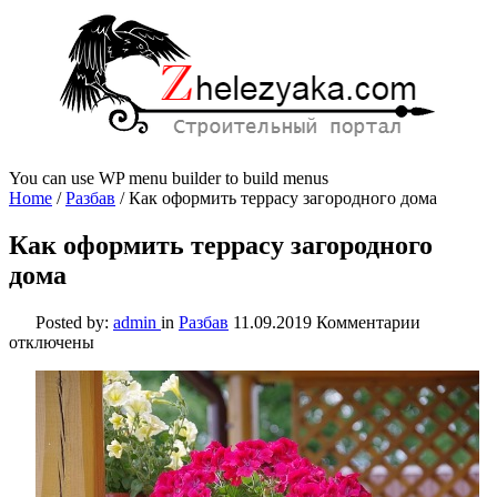
You can use WP menu builder to build menus
Home
/
Разбав
/
Как оформить террасу загородного дома
Как оформить террасу загородного
дома
к
Posted by:
admin
in
Разбав
11.09.2019
Комментарии
записи
отключены
Как
оформить
террасу
загородно
дома