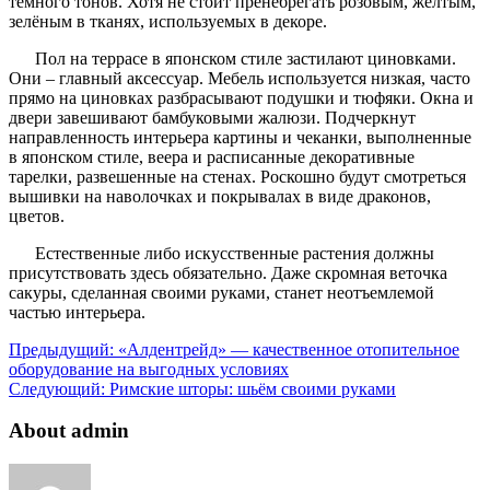
тёмного тонов. Хотя не стоит пренебрегать розовым, жёлтым,
зелёным в тканях, используемых в декоре.
Пол на террасе в японском стиле застилают циновками.
Они – главный аксессуар. Мебель используется низкая, часто
прямо на циновках разбрасывают подушки и тюфяки. Окна и
двери завешивают бамбуковыми жалюзи. Подчеркнут
направленность интерьера картины и чеканки, выполненные
в японском стиле, веера и расписанные декоративные
тарелки, развешенные на стенах. Роскошно будут смотреться
вышивки на наволочках и покрывалах в виде драконов,
цветов.
Естественные либо искусственные растения должны
присутствовать здесь обязательно. Даже скромная веточка
сакуры, сделанная своими руками, станет неотъемлемой
частью интерьера.
Предыдущий:
«Алдентрейд» — качественное отопительное
оборудование на выгодных условиях
Следующий:
Римские шторы: шьём своими руками
About admin