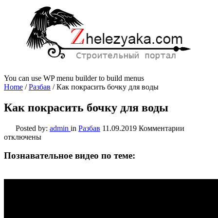
You can use WP menu builder to build menus
Home
/
Разбав
/
Как покрасить бочку для воды
Как покрасить бочку для воды
к
Posted by:
admin
in
Разбав
11.09.2019
Комментарии
записи
отключены
Как
покрасить
Познавательное видео по теме:
бочку
для
воды