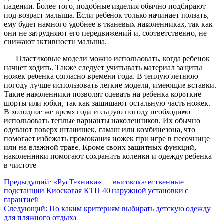
падении. Более того, подобные изделия обычно подбирают
под возраст малыша. Если ребенок только начинает ползать,
ему будет намного удобнее в тканевых наколенниках, так как
они не затрудняют его передвижений и, соответственно, не
снижают активности малыша.
Пластиковые модели можно использовать, когда ребенок
начнет ходить. Также следует учитывать материал защиты
ножек ребенка согласно времени года. В теплую летнюю
погоду лучше использовать легкие модели, имеющие вставки.
Такие наколенники позволят одевать на ребенка короткие
шорты или юбки, так как защищают остальную часть ножек.
В холодное же время года и сырую погоду необходимо
использовать теплые варианты наколенников. Их обычно
одевают поверх штанишек, гамаш или комбинезона, что
помогает избежать промокания ножек при игре в песочнице
или на влажной траве. Кроме своих защитных функций,
наколенники помогают сохранить коленки и одежду ребенка
в чистоте.
Предыдущий:
«РусТехника» — высококачественные
подстанции Киосковая КТП 40 наружной установки с
гарантией
Следующий:
По каким критериям выбирать детскую одежду
для пляжного отдыха