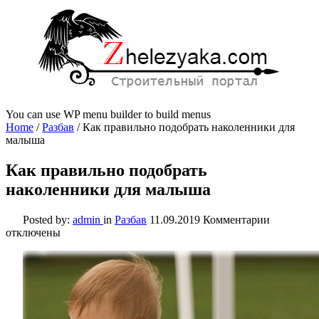
You can use WP menu builder to build menus
Home
/
Разбав
/
Как правильно подобрать наколенники для
малыша
Как правильно подобрать
наколенники для малыша
к
Posted by:
admin
in
Разбав
11.09.2019
Комментарии
записи
отключены
Как
правильн
подобрать
наколенн
для
малыша