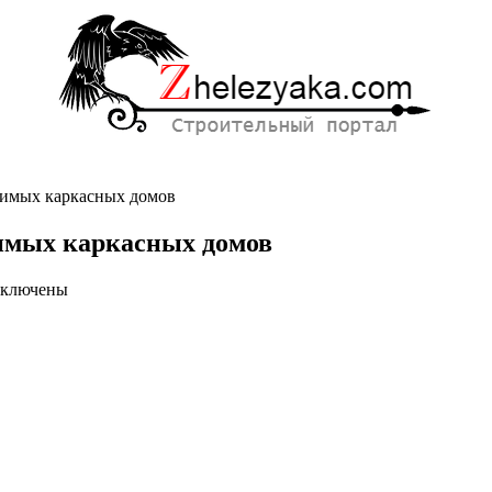
димых каркасных домов
димых каркасных домов
ключены
писи
к
оисходит
здание
стровозводимых
ркасных
мов