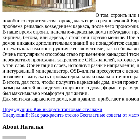
О том, строить или
подобного строительства зарождалась еще в средневековой Евр
проблема решалась возведением каркаса, после чего происходи
В наше время строить панельно-каркасные дома побуждают пра
кирпича, бетона, или дерева, а стоят они гораздо меньше. При
домов никаких дополнительных знаний не понадобится: сандви
отвечать как сама конструкция с ее элементами, так и сборка д
Очень популярным способом стало применение канадской технол
перекрытиях происходит закрепление СИП-панелей, которые, к
в три слоя. Ориентация слоев, используя разные направления,
и натуральный минерализатор. OSB-плиты прессуются с испол
позволяют выпускать стройматериалы максимально точного ра
В итоге, для того, чтобы получить каркасный дом, имея проек
размеры частей возводимого каркасного дома, формы и разме
был максимально комфортен для жизни.
Для монтажа каркасного дома, как правило, прибегают к помо
Предыдущий:
Как выбрать торговые стеллажи
Следующий:
Как раскрасить стекло Бесплатные советы от маст
About Наталья