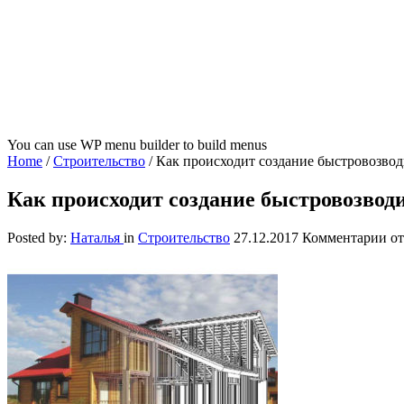
You can use WP menu builder to build menus
Home
/
Строительство
/
Как происходит создание быстровозво
Как происходит создание быстровозво
к
Posted by:
Наталья
in
Строительство
27.12.2017
Комментарии
от
за
Ка
пр
со
бы
ка
до