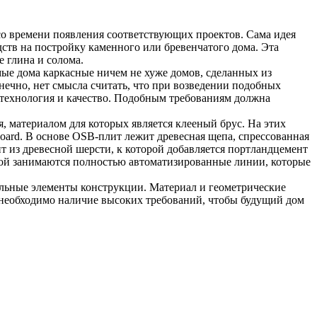
со времени появления соответствующих проектов. Сама идея
дств на постройку каменного или бревенчатого дома. Эта
е глина и солома.
мые дома каркасные ничем не хуже домов, сделанных из
онечно, нет смысла считать, что при возведении подобных
я технология и качество. Подобным требованиям должна
, материалом для которых является клееный брус. На этих
ard. В основе OSB-плит лежит древесная щепа, спрессованная
т из древесной шерсти, к которой добавляется портландцемент
той занимаются полностью автоматизированные линии, которые
дульные элементы конструкции. Материал и геометрические
 необходимо наличие высоких требований, чтобы будущий дом