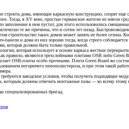
 не строить дома, имеющие каркасную конструкцию, спорят еще 
опе. Тогда, в XV веке, простые германские жители не имели сре
ло заполнение в нем пустот, для этого использовались смешанны
ктически те же причины, что и сотни лет назад. Быстровозводи
 этом строительство таких домов может занять не более сезона. К
ч-панели и дома из них хороши тогда, когда строго соблюдаетс
ома, которая должна быть только правильной.
огии, которая использует в основе каркаса жесткие перекрытия
ак правило, являются трехслойными плитами OSB либо Green Bo
 делает OSB-плиты особо прочными. Плита Green Board же состои
ьзованием негорючего пенополистирола, и при этом такой рабо
змера.
т, требуются заводские условия, чтобы получить подходящие мо
ры, которым должны отвечать монтажные пазы — ко всему этому
щи специализированных бригад.
еров