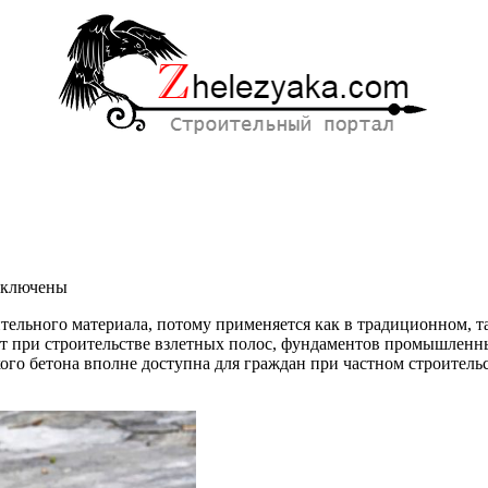
ключены
писи
ельного материала, потому применяется как в традиционном, так
к
уют при строительстве взлетных полос, фундаментов промышлен
елать
ого бетона вполне доступна для граждан при частном строительс
тон
00
оими
ками