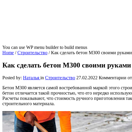
You can use WP menu builder to build menus
Home
/
Строительство
/
Как сделать бетон М300 своими руками
Как сделать бетон М300 своими руками
к
Posted by:
Наталья
in
Строительство
27.02.2022
Комментарии
от
за
Бетон М300 является самой востребованной маркой этого строит
Ка
бетон отличается такой прочностью, что его нередко использ
сд
Расчеты показывают, что стоимость ручного приготовления так
бе
строительного материала.
М3
св
ру