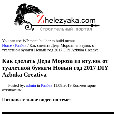
You can use WP menu builder to build menus
Home
/
Разбав
/
Как сделать Деда Мороза из втулок от
туалетной бумаги Новый год 2017 DIY Azbuka Creativa
Как сделать Деда Мороза из втулок от
туалетной бумаги Новый год 2017 DIY
Azbuka Creativa
к
Posted by:
admin
in
Разбав
11.09.2019
Комментарии
записи
отключены
Как
сделать
Познавательное видео по теме:
Деда
Мороза
из