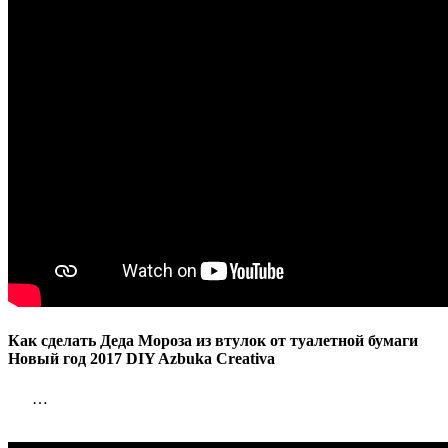
втулок
от
туалетной
бумаги
Новый
год
2017
DIY
Azbuka
Creativa
Как сделать Деда Мороза из втулок от туалетной бумаги
Новый год 2017 DIY Azbuka Creativa
…