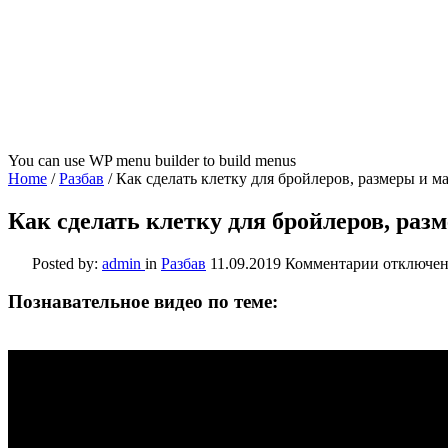
You can use WP menu builder to build menus
Home
/
Разбав
/
Как сделать клетку для бройлеров, размеры и м
Как сделать клетку для бройлеров, раз
к
Posted by:
admin
in
Разбав
11.09.2019
Комментарии
отключе
записи
Как
Познавательное видео по теме:
сделать
клетку
для
бройлеров
размеры
и
материал