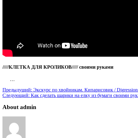
/////КЛЕТКА ДЛЯ КРОЛИКОВ///// своими руками
…
Предыдущий:
Экскурс по хвойникам. Кипарисовик / Digression 
Следующий:
Как сделать шарики на елку из бумаги своими ру
About admin