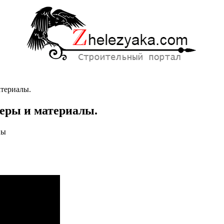
атериалы.
меры и материалы.
ны
,
ы.