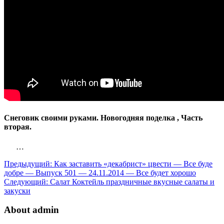
Снеговик своими руками. Новогодняя поделка , Часть
вторая.
…
Предыдущий:
Как заставить «декабрист» цвести — Все буде
добре — Выпуск 501 — 24.11.2014 — Все будет хорошо
Следующий:
Салат Коктейль праздничные вкусные салаты и
закуски
About admin