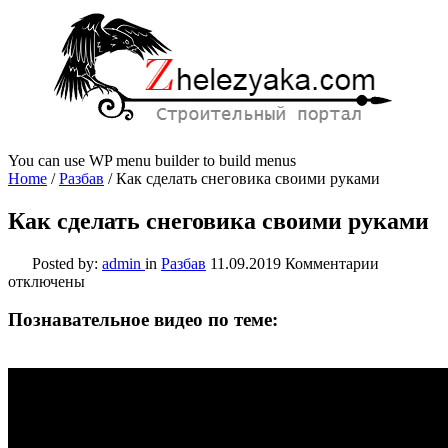
You can use WP menu builder to build menus
Home
/
Разбав
/
Как сделать снеговика своими руками
Как сделать снеговика своими руками
к
Posted by:
admin
in
Разбав
11.09.2019
Комментарии
записи
отключены
Как
сделать
Познавательное видео по теме:
снеговика
своими
руками