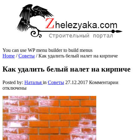
You can use WP menu builder to build menus
Home
/
Советы
/
Как удалить белый налет на кирпиче
Как удалить белый налет на кирпиче
к
Posted by:
Наталья
in
Советы
27.12.2017
Комментарии
записи
отключены
Как
удалить
белый
налет
на
кирпиче