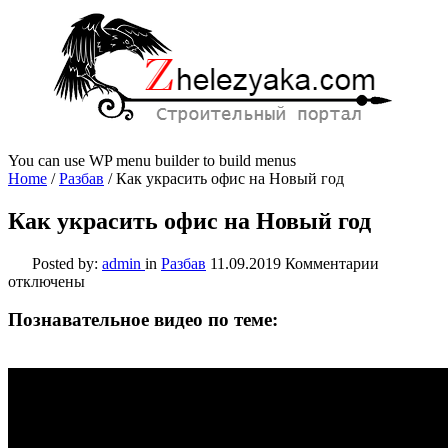
You can use WP menu builder to build menus
Home
/
Разбав
/
Как украсить офис на Новый год
Как украсить офис на Новый год
к
Posted by:
admin
in
Разбав
11.09.2019
Комментарии
записи
отключены
Как
украсить
Познавательное видео по теме:
офис
на
Новый
год