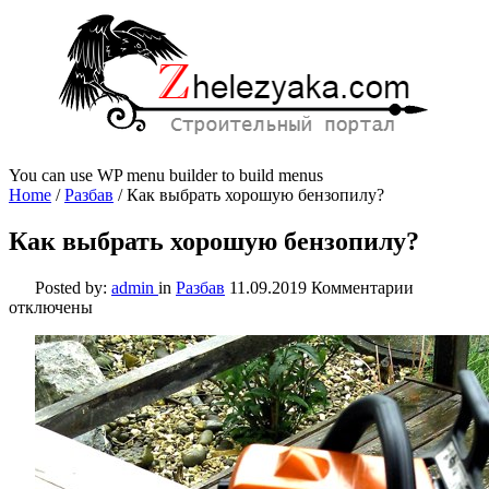
You can use WP menu builder to build menus
Home
/
Разбав
/
Как выбрать хорошую бензопилу?
Как выбрать хорошую бензопилу?
к
Posted by:
admin
in
Разбав
11.09.2019
Комментарии
записи
отключены
Как
выбрать
хорошую
бензопил