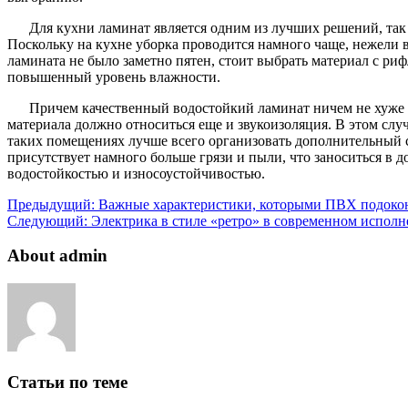
Для кухни ламинат является одним из лучших решений, так
Поскольку на кухне уборка проводится намного чаще, нежели в
ламината не было заметно пятен, стоит выбрать материал с ри
повышенный уровень влажности.
Причем качественный водостойкий ламинат ничем не хуже 
материала должно относиться еще и звукоизоляция. В этом слу
таких помещениях лучше всего организовать дополнительный с
присутствует намного больше грязи и пыли, что заноситься в
водостойкостью и износоустойчивостью.
Предыдущий:
Важные характеристики, которыми ПВХ подокон
Следующий:
Электрика в стиле «ретро» в современном испол
About admin
Статьи по теме