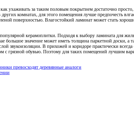
 как ухаживать за таким половым покрытием достаточно просто,
 других комнатах, для этого помещения лучше предпочесть влга
фленой поверхностью. Влагостойкий ламинат может стать хороши
популярной керамоплитки. Подходя к выбору ламината для жилы
чае большое значение может иметь толщина паркетной доски, а т
лой звукоизоляции. В прихожей и коридоре практически всегда 
 дом с грязной обувью. Поэтому для таких помещений лучшим ва
ники превосходят деревянные аналоги
нении