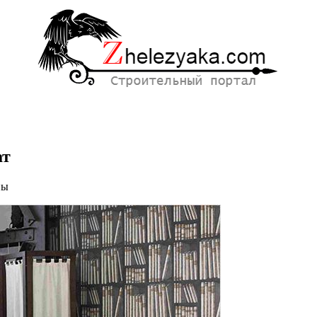
ат
ны