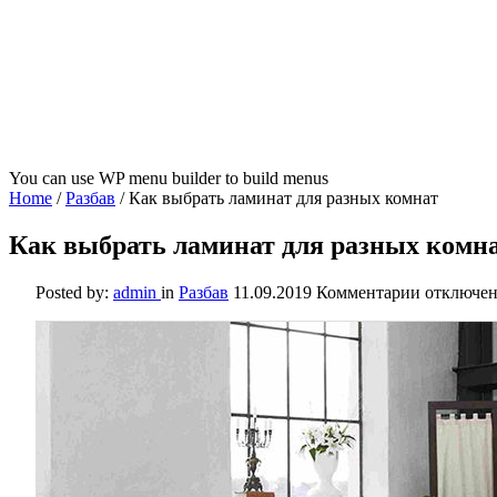
You can use WP menu builder to build menus
Home
/
Разбав
/
Как выбрать ламинат для разных комнат
Как выбрать ламинат для разных комн
к
Posted by:
admin
in
Разбав
11.09.2019
Комментарии
отключе
записи
Как
выбрать
ламинат
для
разных
комнат