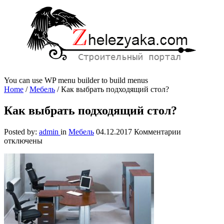
You can use WP menu builder to build menus
Home
/
Мебель
/
Как выбрать подходящий стол?
Как выбрать подходящий стол?
к
Posted by:
admin
in
Мебель
04.12.2017
Комментарии
записи
отключены
Как
выбрать
подходящий
стол?