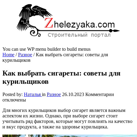
You can use WP menu builder to build menus
Home
/
Разное
/
Как выбрать сигареты: советы для
курильщиков
Как выбрать сигареты: советы для
курильщиков
к
Posted by:
Наталья
in
Разное
26.10.2023
Комментарии
записи
отключены
Как
Для многих курильщиков выбор сигарет является важным
выбрать
аспектом их жизни. Однако, при выборе сигарет стоит
сигареты:
учитывать ряд факторов, которые могут повлиять на качество
советы
и вкус продукта, а также на здоровье курильщика.
для
курильщик