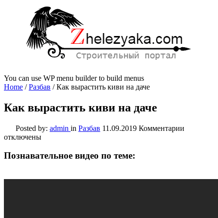
You can use WP menu builder to build menus
Home
/
Разбав
/
Как вырастить киви на даче
Как вырастить киви на даче
к
Posted by:
admin
in
Разбав
11.09.2019
Комментарии
записи
отключены
Как
вырастит
Познавательное видео по теме:
киви
на
даче