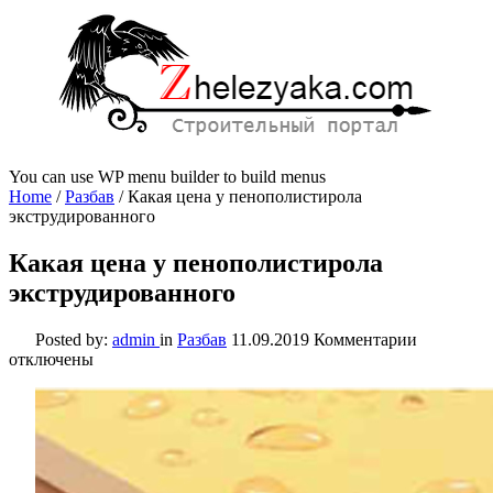
You can use WP menu builder to build menus
Home
/
Разбав
/
Какая цена у пенополистирола
экструдированного
Какая цена у пенополистирола
экструдированного
к
Posted by:
admin
in
Разбав
11.09.2019
Комментарии
записи
отключены
Какая
цена
у
пенополи
экструди