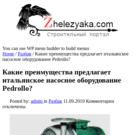
You can use WP menu builder to build menus
Home
/
Разбав
/
Какие преимущества предлагает итальянское
насосное оборудование Pedrollo?
Какие преимущества предлагает
итальянское насосное оборудование
Pedrollo?
к
Posted by:
admin
in
Разбав
11.09.2019
Комментарии
записи
отключены
Какие
преимуще
предлагае
итальянск
насосное