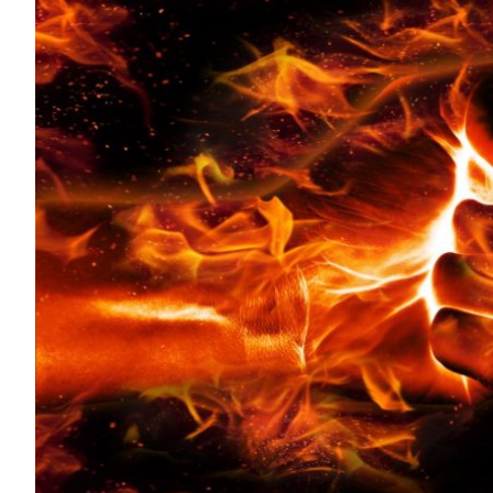
сертифик
с
помощью
«Astels»