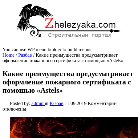
You can use WP menu builder to build menus
Home
/
Разбав
/
Какие преимущества предусматривает
оформление пожарного сертификата с помощью «Astels»
Какие преимущества предусматривает
оформление пожарного сертификата с
помощью «Astels»
к
Posted by:
admin
in
Разбав
11.09.2019
Комментарии
записи
отключены
Какие
преимуще
предусма
оформлен
пожарног