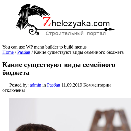
You can use WP menu builder to build menus
Home
/
Разбав
/
Какие существуют виды семейного бюджета
Какие существуют виды семейного
бюджета
к
Posted by:
admin
in
Разбав
11.09.2019
Комментарии
записи
отключены
Какие
существу
виды
семейног
бюджета