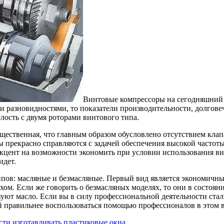
Винтовые компрессоры на сегодняшний 
 разновидностями, то показатели производительности, долговеч
лость с двумя роторами винтового типа.
существенная, что главным образом обусловлено отсутствием кла
 прекрасно справляются с задачей обеспечения высокой частоты 
 акцент на возможности экономить при условии использования в
идет.
ов: масляные и безмасляные. Первый вид является экономичным
ом. Если же говорить о безмасляных моделях, то они в состоян
ьзуют масло. Если вы в силу профессиональной деятельности ста
й правильнее воспользоваться помощью профессионалов в этом 
ти изготавливать пластиковые окна