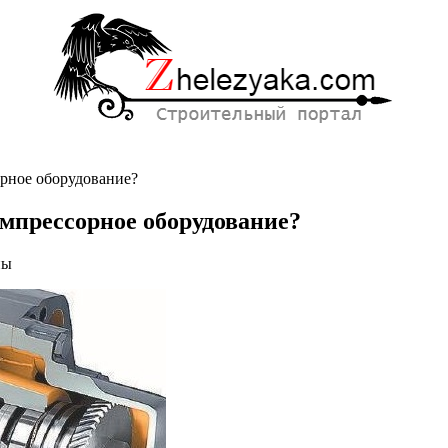
рное оборудование?
мпрессорное оборудование?
ны
ное
орное
ание?