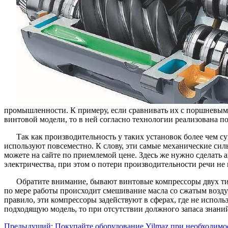
промышленности. К примеру, если сравнивать их с поршневыми
винтовой модели, то в ней согласно технологии реализована по
Так как производительность у таких установок более чем 
используют повсеместно. К слову, эти самые механические силы
можете на сайте по приемлемой цене. Здесь же нужно сделать
электричества, при этом о потери производительности речи не 
Обратите внимание, бывают винтовые компрессоры двух тип
по мере работы происходит смешивание масла со сжатым воздух
правило, эти компрессоры задействуют в сферах, где не испол
подходящую модель, то при отсутствии должного запаса знани
Предыдущий:
Покупайте оборудование Yilmaz при необходимос