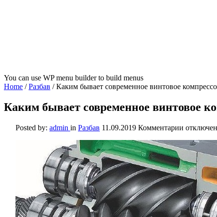
You can use WP menu builder to build menus
Home
/
Разбав
/
Каким бывает современное винтовое компрессо
Каким бывает современное винтовое ко
к
Posted by:
admin
in
Разбав
11.09.2019
Комментарии
отключе
записи
Каким
бывает
современ
винтовое
компресс
оборудов